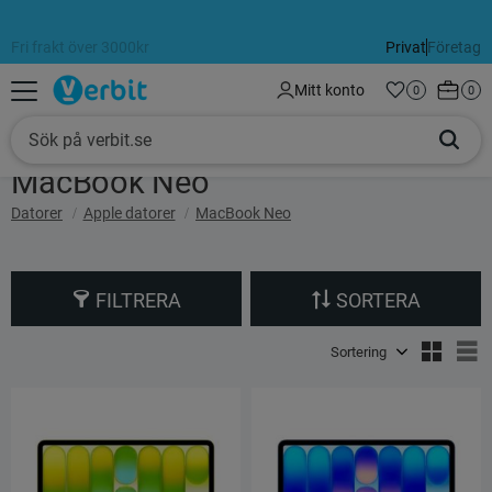
Fri frakt över 3000kr
Privat
Företag
Meny
Kundva
Mitt konto
Favoriter
Antal favorit
0
Anta
0
MacBook Neo
Datorer
Apple datorer
MacBook Neo
FILTRERA
SORTERA
Välj sortering
V