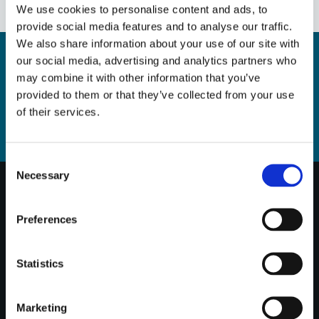
We use cookies to personalise content and ads, to
NYHETSBREV
provide social media features and to analyse our traffic.
We also share information about your use of our site with
our social media, advertising and analytics partners who
may combine it with other information that you’ve
PRENUMERERA
provided to them or that they’ve collected from your use
of their services.
Dina personuppgifter behandlas i enlighet med vår
integritetspolicy
.
Consent
Necessary
Selection
KUNDTJÄNST
Preferences
Kundservice & kontakt
Köpvillkor
Statistics
Hur handlar jag?
Reklamation och retur
Marketing
Tillverkarsupport