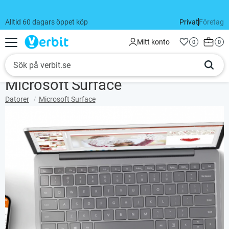
Alltid 60 dagars öppet köp
Privat
Företag
Meny
Kundva
Mitt konto
Favoriter
Antal favorit
0
Anta
0
Microsoft Surface
Datorer
Microsoft Surface