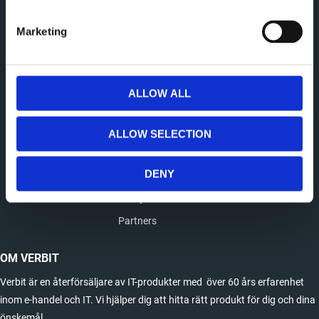
Köpvillkor
Marketing
Hur handlar jag?
Reklamation och retur
Tillverkarsupport
ALLOW ALL
INFORMATION
ALLOW SELECTION
Om oss
DENY
Mina sidor
Policy och cookies
Partners
OM VERBIT
Verbit är en återförsäljare av IT-produkter med över 60 års erfarenhet
inom e-handel och IT. Vi hjälper dig att hitta rätt produkt för dig och dina
önskemål.