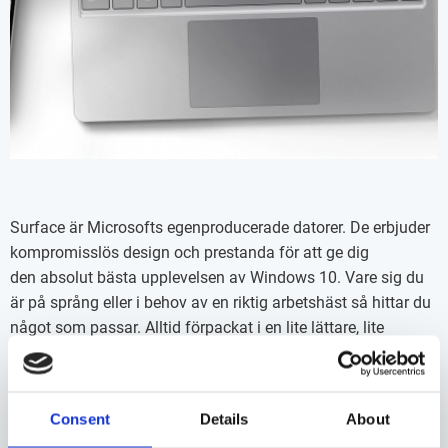
Surface är Microsofts egenproducerade datorer. De erbjuder
✖
kompromisslös design och prestanda för att ge dig
den absolut bästa upplevelsen av Windows 10. Vare sig du
Hej, är du privatperson eller företagare?
är på språng eller i behov av en riktig arbetshäst så hittar du
något som passar. Alltid förpackat i en lite lättare, lite
tunnare och lite snyggare design än vad du trodde var
PRIVAT
FÖRETAG
möjligt.
Consent
Details
About
Inga produkter hittades.