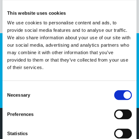
This website uses cookies
We use cookies to personalise content and ads, to
provide social media features and to analyse our traffic.
We also share information about your use of our site with
our social media, advertising and analytics partners who
NYHETSBREV
may combine it with other information that you’ve
provided to them or that they’ve collected from your use
of their services.
PRENUMERERA
Dina personuppgifter behandlas i enlighet med vår
Consent
integritetspolicy
.
Necessary
Selection
Preferences
KUNDTJÄNST
Statistics
Kundservice & kontakt