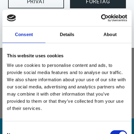
Lägg t
PRIVAT
FÖRETAG
Lagerstatus
Beställningsvara
Tillv. artikelnr
DP-1031D
Tillverkare
Deltaco
Consent
Details
About
Handla enkelt med
och
This website uses cookies
Visa alla produkter från Deltaco
We use cookies to personalise content and ads, to
provide social media features and to analyse our traffic.
DisplayPort-kabel med DP 1.2 för anslutning av två enheter
We also share information about your use of our site with
our social media, advertising and analytics partners who
• DisplayPort 1.2
may combine it with other information that you’ve
• 4K UHD (3840 x 2160p i 60 Hz)
provided to them or that they’ve collected from your use
of their services.
Consent
NYHETSBREV