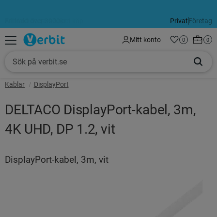
Fri frakt över 3000kr
Alltid 60 dagars öppet köp
Privat
Företag
Meny
Kundva
Mitt konto
Favoriter
Antal favorit
0
Anta
0
Kablar
DisplayPort
DELTACO DisplayPort-kabel, 3m,
4K UHD, DP 1.2, vit
DisplayPort-kabel, 3m, vit