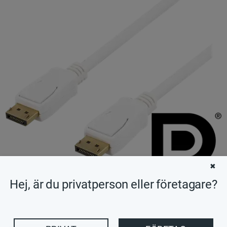
✖
Hej, är du privatperson eller företagare?
88
KR
Antal