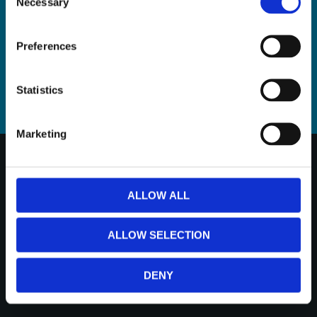
Necessary
Selection
Preferences
PRENUMERERA
Dina personuppgifter behandlas i enlighet med vår
Statistics
integritetspolicy
.
Marketing
KUNDTJÄNST
ALLOW ALL
Kundservice & kontakt
Köpvillkor
ALLOW SELECTION
Hur handlar jag?
Reklamation och retur
DENY
Tillverkarsupport