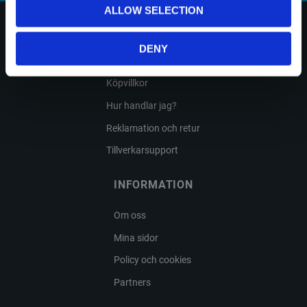
ALLOW SELECTION
KUNDTJÄNST
DENY
Kundservice & kontakt
Köpvillkor
Hur handlar jag?
Reklamation och retur
Tillverkarsupport
INFORMATION
Om oss
Mina sidor
Policy och cookies
Partners