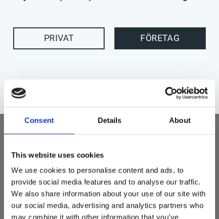
7 795
PRIVAT
FÖRETAG
KR
Antal
Lägg t
Lagerstatus
Beställningsvara
Tillv. artikelnr
MK8C3KN/A
Consent
Details
About
Tillverkare
Apple
Handla enkelt med
och
This website uses cookies
We use cookies to personalise content and ads, to
Visa alla produkter från Apple
provide social media features and to analyse our traffic.
We also share information about your use of our site with
Nya iPad mini. Hela magin med iPad. I dina händer. Det
our social media, advertising and analytics partners who
kraftfulla A15 Bionic-chippet med Neural Engine. Designad
may combine it with other information that you’ve