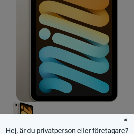
✖
Hej, är du privatperson eller företagare?