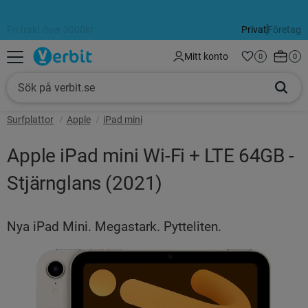
Fri frakt över 3000kr
Alltid 60 dagars öppet köp
Privat
Företag
Meny
Kundva
Mitt konto
Favoriter
Antal favorit
0
Anta
0
Surfplattor
Apple
iPad mini
Apple iPad mini Wi-Fi + LTE 64GB -
Stjärnglans (2021)
Nya iPad Mini. Megastark. Pytteliten.