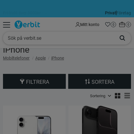
Fri frakt över 3000kr
Alltid 60 dagars öppet köp
Privat
Företag
Meny
Kundva
Mitt konto
Favoriter
Antal favorit
0
Anta
0
iPhone
Mobiltelefoner
Apple
iPhone
FILTRERA
SORTERA
Välj sortering
V