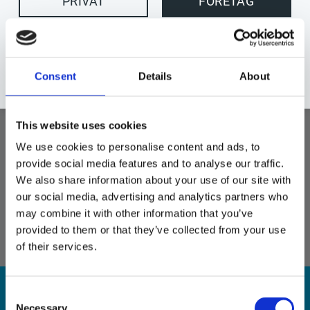
PRIVAT
FÖRETAG
Consent
Details
About
Apple iPhone Air 256GB 
6.5" molnvit
13 995
This website uses cookies
KR
Beställningsvara
We use cookies to personalise content and ads, to
provide social media features and to analyse our traffic.
KÖP
Lägg till i favoriter
We also share information about your use of our site with
our social media, advertising and analytics partners who
may combine it with other information that you’ve
provided to them or that they’ve collected from your use
of their services.
NYHETSBREV
Consent
Necessary