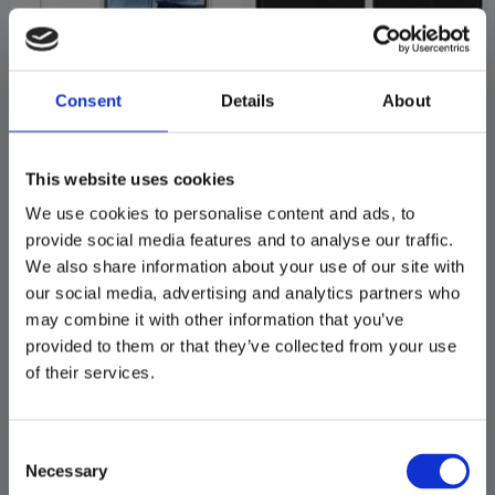
Consent
Details
About
Iceland Pro Galaxy S22+, 
Oslo Galaxy S22+, Black 
Clear (ECO)
(ECO)
239
199
This website uses cookies
KR
KR
Slutsåld
Beställningsvara
We use cookies to personalise content and ads, to
provide social media features and to analyse our traffic.
INFO
KÖP
Lägg till i favoriter
Lägg ti
We also share information about your use of our site with
our social media, advertising and analytics partners who
may combine it with other information that you’ve
provided to them or that they’ve collected from your use
of their services.
Consent
Necessary
Selection