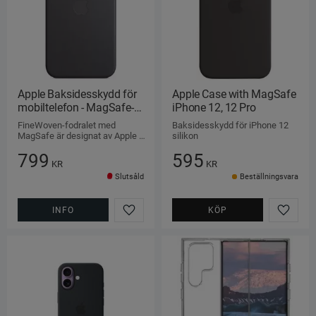
Apple Baksidesskydd för 
Apple Case with MagSafe 
mobiltelefon - MagSafe-
iPhone 12, 12 Pro
kompatibilitet Svart
FineWoven-fodralet med 
Baksidesskydd för iPhone 12 
MagSafe är designat av Apple 
silikon
för att passa iPhone 15 Pro Max
799
595
KR
KR
Slutsåld
Beställningsvara
INFO
KÖP
Lägg till i favoriter
Lägg ti