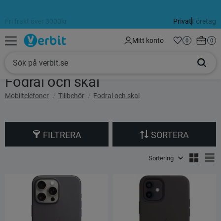
Fri frakt över 3000kr
Alltid 60 dagars öppet köp
Privat
Företag
Meny
Kundva
Mitt konto
Favoriter
Antal favorit
0
Anta
0
Fodral och skal
Mobiltelefoner
Tillbehör
Fodral och skal
FILTRERA
SORTERA
Välj sortering
V