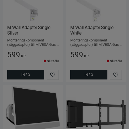
M Wall Adapter Single 
M Wall Adapter Single 
Silver
White
Monteringskomponent 
Monteringskomponent 
(väggadapter) till M VESA Gas 
(väggadapter) till M VESA Gas 
Lift Arm Single
Lift Arm Single
599
599
KR
KR
Slutsåld
Slutsåld
INFO
INFO
Lägg till i favoriter
Lägg ti