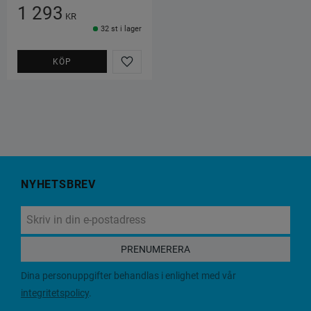
1 293
KR
32 st i lager
KÖP
Lägg till i favoriter
NYHETSBREV
PRENUMERERA
Dina personuppgifter behandlas i enlighet med vår
integritetspolicy
.