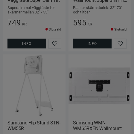
Väggfäste Super Slim Tilt
Wallmount Super Slim Tilt 
600 MAX
Superslimmat väggfäste för 
Passar skärmstorlek: 32"-70" 
skärmar mellan 32" - 55"
och tiltbar.
749
595
KR
KR
Slutsåld
Slutsåld
INFO
INFO
Lägg till i favoriter
Lägg ti
Samsung Flip Stand STN-
Samsung WMN-
WM55R
WM65RXEN Wallmount