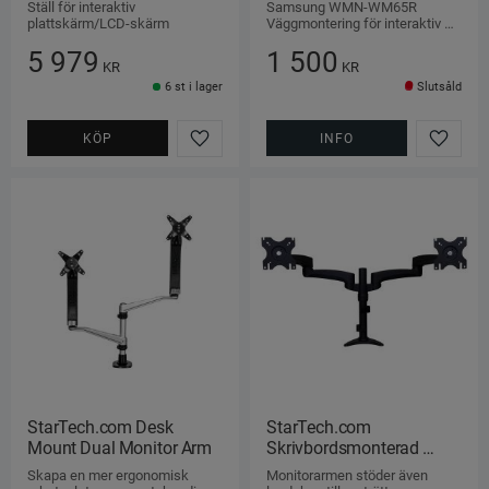
Ställ för interaktiv 
Samsung WMN-WM65R 
plattskärm/LCD-skärm
Väggmontering för interaktiv 
platt skärm upp till 65"
5 979
1 500
KR
KR
6 st i lager
Slutsåld
KÖP
INFO
Lägg till i favoriter
Lägg ti
StarTech.com Desk 
StarTech.com 
Mount Dual Monitor Arm
Skrivbordsmonterad 
dubbel monitorarm
Skapa en mer ergonomisk 
Monitorarmen stöder även 