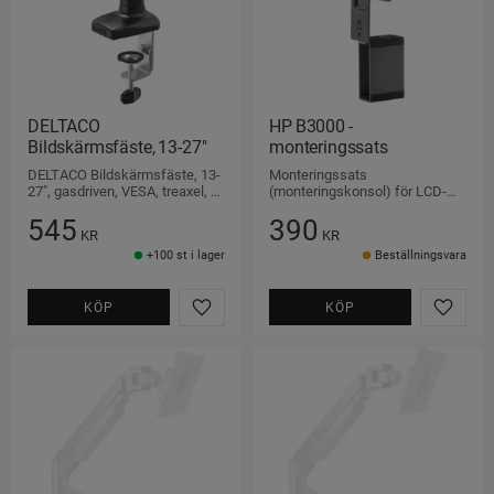
DELTACO 
HP B3000 - 
Bildskärmsfäste, 13-27"
monteringssats
DELTACO Bildskärmsfäste, 13-
Monteringssats 
27", gasdriven, VESA, treaxel, 
(monteringskonsol) för LCD-
svart
skärm/tunn klient-
545
390
monteringsgränssnitt 100 x 100 
KR
KR
mm
+100 st i lager
Beställningsvara
KÖP
KÖP
Lägg till i favoriter
Lägg ti