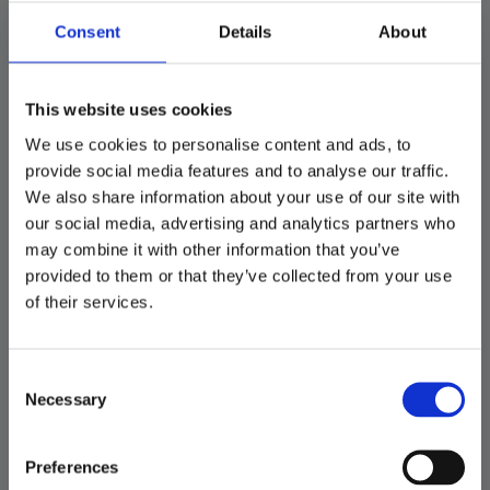
Multibrackets M Universal 
Multibrackets M Universal 
Consent
Details
About
Wallmount Fixed X Large
Wallmount Tilt
Väggfäste till skärmar från 
Monteringskomponent 
42"-90"
(väggfäste) liten för LCD/LED-
display stål svart skärmstorlek: 
This website uses cookies
595
399
24"-55"
KR
KR
We use cookies to personalise content and ads, to
26 st i lager
2 st i lager
provide social media features and to analyse our traffic.
We also share information about your use of our site with
KÖP
KÖP
Lägg till i favoriter
Lägg ti
our social media, advertising and analytics partners who
may combine it with other information that you’ve
provided to them or that they’ve collected from your use
of their services.
Consent
Necessary
Selection
Preferences