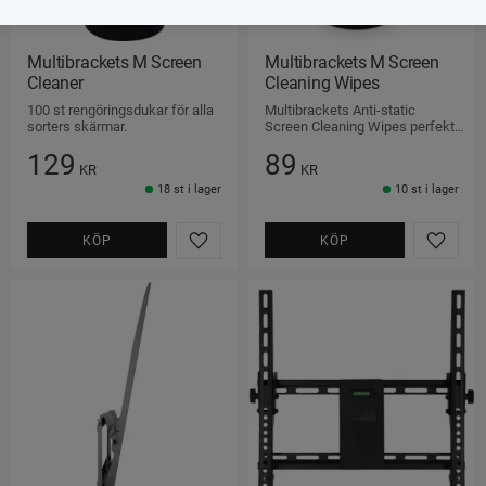
Multibrackets M Screen 
Multibrackets M Screen 
Cleaner
Cleaning Wipes
100 st rengöringsdukar för alla 
Multibrackets Anti-static 
sorters skärmar.
Screen Cleaning Wipes perfekt 
för att rengöra alla skärmar du 
129
89
har på kontoret eller hemma.
KR
KR
18 st i lager
10 st i lager
KÖP
KÖP
Lägg till i favoriter
Lägg ti