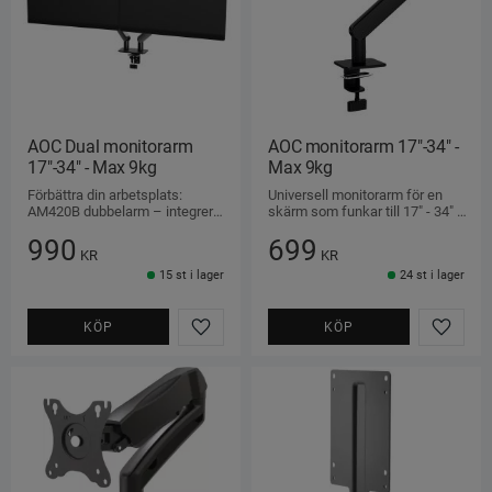
AOC Dual monitorarm 
AOC monitorarm 17"-34" - 
17"-34" - Max 9kg
Max 9kg
Förbättra din arbetsplats: 
Universell monitorarm för en 
AM420B dubbelarm – integrera 
skärm som funkar till 17" - 34" 
sömlöst, maximera utrymmet 
och upp till 9 kg.
990
699
och håll ordning på kablarna.
KR
KR
15 st i lager
24 st i lager
KÖP
KÖP
Lägg till i favoriter
Lägg ti