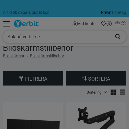
Alltid 60 dagars öppet köp
Privat
Företag
Meny
Kundva
Mitt konto
Favoriter
Antal favorit
0
Anta
0
Bildskärmstillbehör
Bildskärmar
Bildskärmstillbehör
FILTRERA
SORTERA
Välj sortering
V