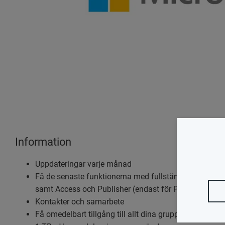
Information
Uppdateringar varje månad
Få de senaste funktionerna med fullständigt installe
samt Access och Publisher (endast för PC).
Kontakter och samarbete
Få omedelbart tillgång till allt dina grupper behöver,