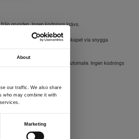
från grunden. Ingen kodnings krävs.
tet via SharePoint. Förmedla budskapet via snygga
About
data och mycket annat med Power Automate. Ingen kodnings
 till 150 MB.
se our traffic. We also share
ers who may combine it with
iOS och Android).
 services.
ningsmaterial med mera.
Marketing
ning och HD-videokonferenser.