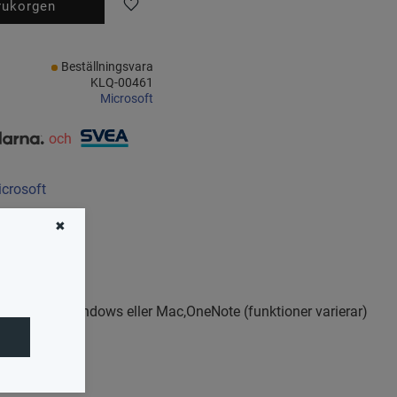
Lägg till i favoriter
Beställningsvara
KLQ-00461
Microsoft
och
icrosoft
✖
erPoint för Windows eller Mac,OneNote (funktioner varierar)
rosoft Teams.