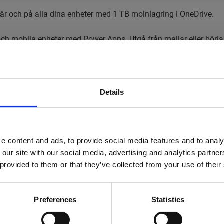
är och på alla dina enheter med 1 TB molnlagring i OneDrive.
 mobila enheter med Power Apps. Utgå från mallar eller börja 
llgång till innehåll,expertis och processer som främjar samarbe
Details
 tjänster för att få aviseringar,synkronisera filer,samla in 
ostlåda på 50 GB per användare,och skicka bifogade filer på upp
e content and ads, to provide social media features and to analy
 our site with our social media, advertising and analytics partn
era PC/Mac-datorer,surfplattor och mobila enheter (som Windows,
 provided to them or that they’ve collected from your use of their
ktiva webbaserade rapporter,presentationer,nyhetsbrev,utbild
Preferences
Statistics
oft Teams. Håll möten på webben med hjälp av enstegs skärmdel