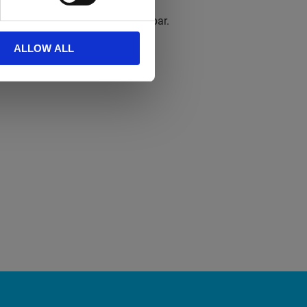
e SharePoint,Delve och Office-appar.
ALLOW ALL