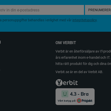
PRENUMERER
a personuppgifter behandlas i enlighet med vår
integritetspolicy
.
N
OM VERBIT
Verbit är en återförsäljare av IT-pr
års erfarenhet inom e-handel och IT. 
hitta rätt produkt för dig och dina 
s
Verbit.se är en del av Verbit AB.