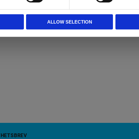
ed hjälp av intelligent genomsökning av alla datakällor,inklusiv
ALLOW SELECTION
YHETSBREV