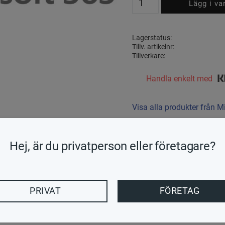
Lagerstatus
Tillv. artikelnr
Tillverkare
Handla enkelt med
Visa alla produkter från M
Hej, är du privatperson eller företagare?
rade och alltid uppdaterade versioner av Outlook,Word,Excel,Pow
PRIVAT
FÖRETAG
till exempel chatt,innehåll,verktyg och kontakt med andra via Mic