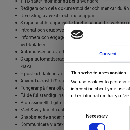
1 TB säker molnlagring per användare
Redigera och dela dokument,bilder och mer var du än 
Utveckling av webb- och mobilappar
Skapa snabbt anpassade företagsappar för webben och
Intranät och gruppwebbplatser
Informera och engagera organisationen och ge alla ti
webbplatser.
Automatisering av arbetsflöden
Consent
Skapa automatiserade arbetsflöden mellan program och
krävs.
This website uses cookies
E-post och kalendrar
Använd e-post i företagsklass via Outlook med en e-p
We use cookies to personalis
Fungerar på flera olika enheter
information about your use of
Få de fullständigt installerade Office-apparna på fl
other information that you’ve
Professionellt digitalt berättande
Consent
Med Sway kan du enkelt skapa engagerande och intera
Necessary
Selection
Snabbmeddelanden och onlinemöten
Kommunicera via text,röst eller video genom Micros