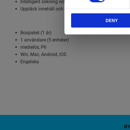
Intelligent sökning och identifiering
Upptäck innehåll och expertis i hela organisationen m
DENY
Boxpaket (1 år)
1 användare (5 enheter)
medielös, P6
Win, Mac, Android, iOS
Engelska
N