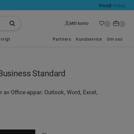
Privat
Företag
Kundvagn
Mitt konto
Favoriter
Antal favoriter:
0
Antal p
0
vrigt
Partners
Kundservice
Om oss
Business Standard
 av Office-appar: Outlook, Word, Excel,