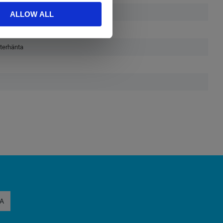
ALLOW ALL
sterhänta
A