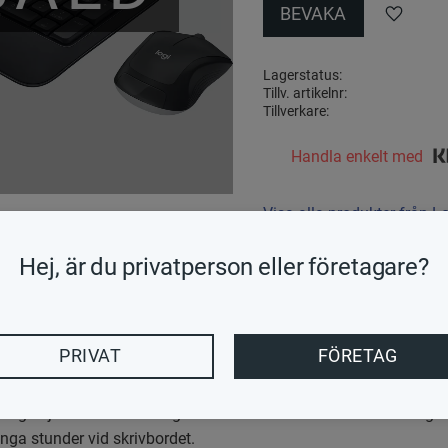
BEVAKA
Lägg till 
Lagerstatus
Tillv. artikelnr
Tillverkare
Handla enkelt med
Visa alla produkter från L
Hej, är du privatperson eller företagare?
n Logitech Unifying™. Du får en pålitlig – och krypterad – tråd
PRIVAT
FÖRETAG
 lägre ljud – och dina fingrar kommer omedelbart att känna ige
nga stunder vid skrivbordet.