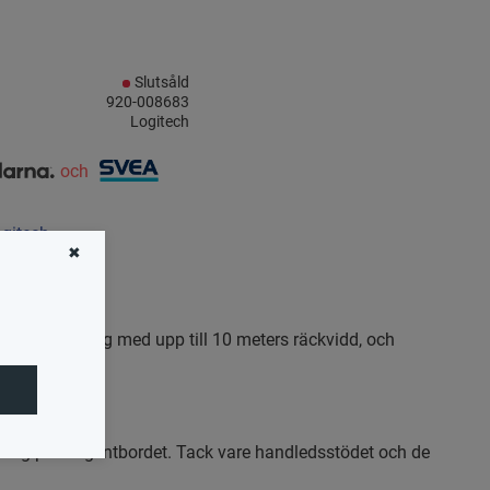
i favoriter
Slutsåld
920-008683
Logitech
och
ogitech
✖
lös anslutning med upp till 10 meters räckvidd, och
n sig på tangentbordet. Tack vare handledsstödet och de