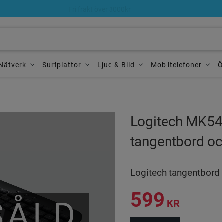
Alltid 60 dagars öppet köp
Nätverk
Surfplattor
Ljud & Bild
Mobiltelefoner
Ö
Logitech MK54
tangentbord o
Logitech tangentbord
599
SÅLD
KR