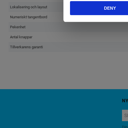
Lokalisering och layout
DENY
Numeriskt tangentbord
Pekenhet
Antal knappar
Tillverkarens garanti
N
Din