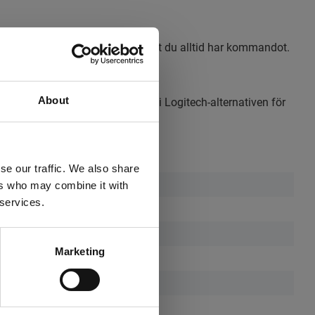
h exakt markörkontroll gör att du alltid har kommandot.
About
enter kan till och med anpassas i Logitech-alternativen för
se our traffic. We also share
tangentbord och mus - Nordisk
ers who may combine it with
 services.
Marketing