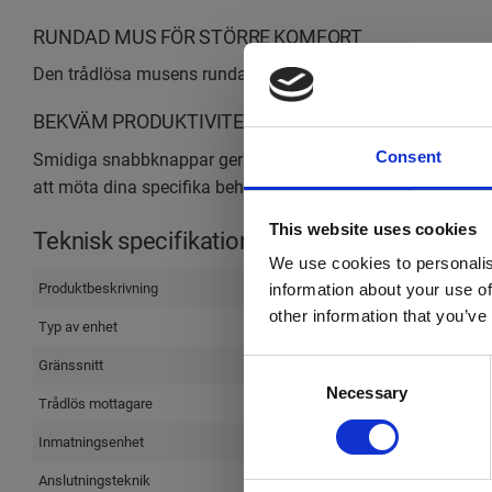
RUNDAD MUS FÖR STÖRRE KOMFORT
Den trådlösa musens rundade form och gummigreppen på si
BEKVÄM PRODUKTIVITET
Consent
Smidiga snabbknappar ger dig direkt åtkomst till media, mini
att möta dina specifika behov.
This website uses cookies
Teknisk specifikation
We use cookies to personalis
Produktbeskrivning
information about your use of
other information that you’ve
Typ av enhet
Gränssnitt
Consent
Necessary
Selection
Trådlös mottagare
Inmatningsenhet
Anslutningsteknik