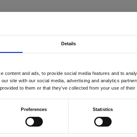
dorna känns bekväma i endera handen – och utökad spårning oc
Details
räknare och funktioner för batterikontroll. Förinställda Fn-tang
e content and ads, to provide social media features and to analy
Logitech MK540 Advanced - sats med 
 our site with our social media, advertising and analytics partn
 provided to them or that they’ve collected from your use of their
Sats med tangentbord och mus
2.4 GHz
Preferences
Statistics
Logitech Unifying-mottagare
Tangentbord
Trådlös