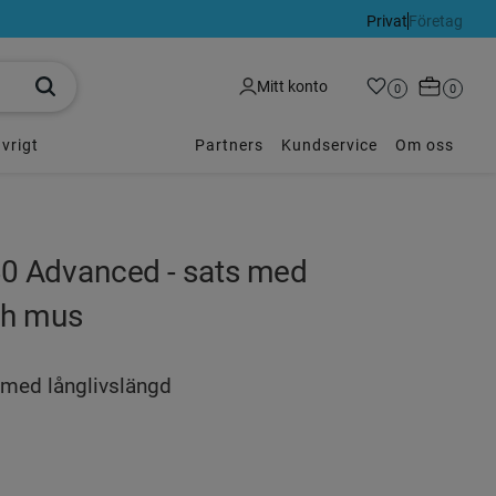
Privat
Företag
Kundvagn
Mitt konto
Favoriter
Antal favoriter:
0
Antal p
0
vrigt
Partners
Kundservice
Om oss
0 Advanced - sats med
ch mus
 med långlivslängd