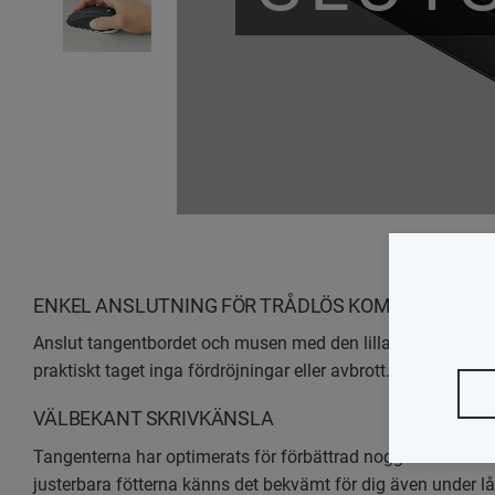
ENKEL ANSLUTNING FÖR TRÅDLÖS KOMBINATION
Anslut tangentbordet och musen med den lilla USB-mottagare
praktiskt taget inga fördröjningar eller avbrott.
VÄLBEKANT SKRIVKÄNSLA
Tangenterna har optimerats för förbättrad noggrannhet och
justerbara fötterna känns det bekvämt för dig även under lå