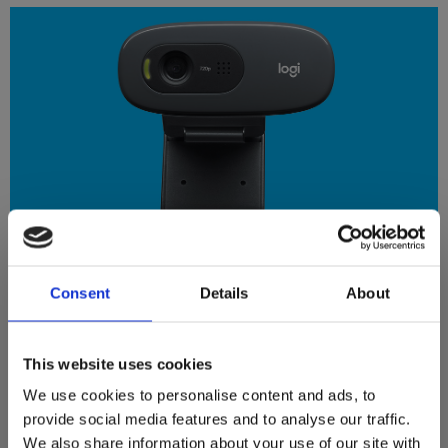
Consent
Details
About
VISA DIG FRÅN DIN BÄSTA SIDA
Även om du ringer eller spelar in videosamtalen i ljussvaga
This website uses cookies
miljöer, anpassar sig C270 efter ljusförhållandena för att
We use cookies to personalise content and ads, to
göra bilderna ljusare och mer kontrastrika.
provide social media features and to analyse our traffic.
We also share information about your use of our site with