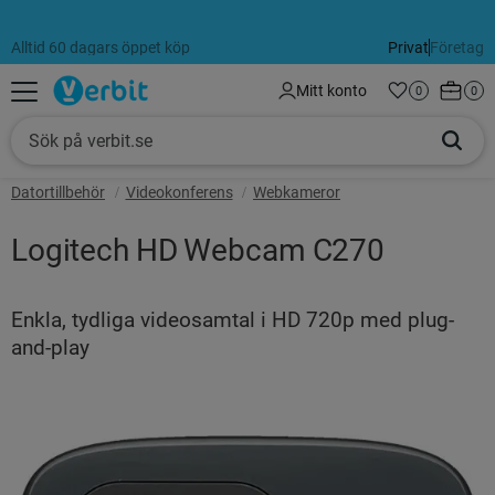
Alltid 60 dagars öppet köp
Privat
Företag
Meny
Kundva
Mitt konto
Favoriter
Antal favorit
0
Anta
0
Datortillbehör
Videokonferens
Webkameror
Logitech HD Webcam C270
Enkla, tydliga videosamtal i HD 720p med plug-
and-play