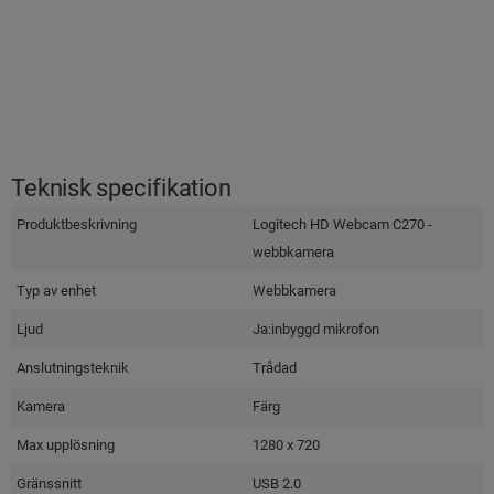
Teknisk specifikation
Produktbeskrivning
Logitech HD Webcam C270 -
webbkamera
Typ av enhet
Webbkamera
Ljud
Ja:inbyggd mikrofon
Anslutningsteknik
Trådad
Kamera
Färg
Max upplösning
1280 x 720
Gränssnitt
USB 2.0