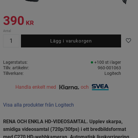
390
KR
Antal
Lägg t
Lagerstatus
+100 st i lager
Tillv. artikelnr
960-001063
Tillverkare
Logitech
Handla enkelt med
och
Visa alla produkter från Logitech
RENA OCH ENKLA HD-VIDEOSAMTAL. Upplev skarpa,
smidiga videosamtal (720p/30fps) i ett bredbildsformat
med C270 HD-webbkameran. Automatisk ljuskorrigering