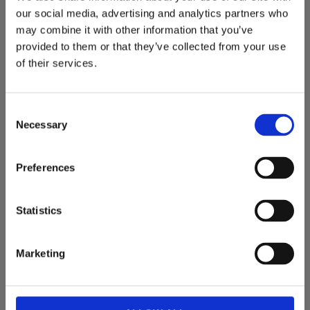
our social media, advertising and analytics partners who
may combine it with other information that you’ve
provided to them or that they’ve collected from your use
of their services.
Consent
Necessary
Selection
Preferences
Statistics
FAST FIXERAD
Marketing
Webbkameran levereras med en universalklämma. Du kan
fästa den säkert på antingen din skärm eller ett hyllplan.