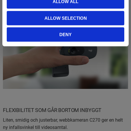
ALLOW ALL
ALLOW SELECTION
DENY
FLEXIBILITET SOM GÅR BORTOM INBYGGT
Liten, smidig och justerbar, webbkameran C270 ger en helt
ny infallsvinkel till videosamtal.