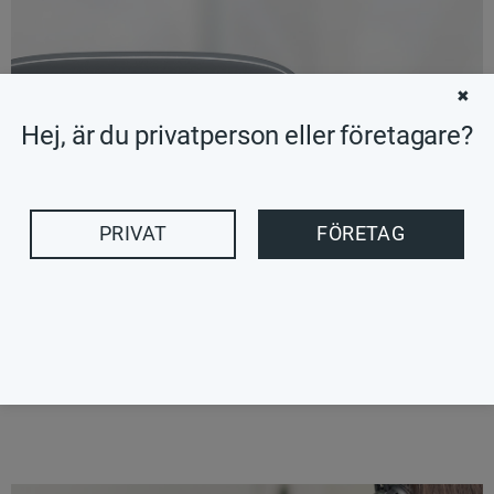
✖
Hej, är du privatperson eller företagare?
PRIVAT
FÖRETAG
HD-VIDEOSAMTAL I BREDBILD 720P
Gör högupplösta videosamtal på dina favoritplattformar,
som Skype™. Vid 30 bilder per sekund är videokvaliteten
jämn och bilderna skarpa, färgglada och har fin kontrast.