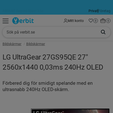
Alltid 60 dagars öppet köp
Privat
Företag
Meny
Kundva
Mitt konto
Favoriter
Antal favorit
0
Anta
0
Bildskärmar
Bildskärmar
LG UltraGear 27GS95QE 27"
2560x1440 0,03ms 240Hz OLED
Förbered dig för smidigt spelande med en
ultrasnabb 240Hz OLED-skärm.