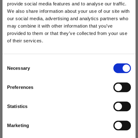
provide social media features and to analyse our traffic.
178
52
KR
KR
We also share information about your use of our site with
our social media, advertising and analytics partners who
may combine it with other information that you’ve
Lägg till i favoriter
Lägg 
provided to them or that they’ve collected from your use
of their services.
Visa alla produkter från LG
Consent
Panelspecifikation
Necessary
Selection
Skärmstorlek 27 " Upplösning 2560x1440 Paneltyp OLED
Bildformat 16:9 Uppdateringsfrekvens 240 Hz Responstid
Preferences
0,03 ms Adaptiv synkronisering FreeSync Premium, G-Sync
Compatible Curved Nej Pekskärm Nej Ljusstyrka 275 cd/m²
Statistics
Anslutningar
HDMI Ja
(v2.1) x2
DisplayPort Ja
(v1.4) x1
Marketing
Ergonomi