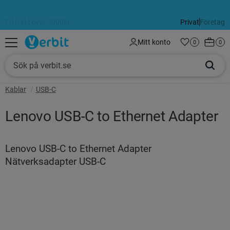
Fri frakt över 3000kr
Alltid 60 dagars öppet köp
Privat
Företag
Meny
Kundva
Mitt konto
Favoriter
Antal favorit
0
Anta
0
Kablar
USB-C
Lenovo USB-C to Ethernet Adapter
Lenovo USB-C to Ethernet Adapter
Nätverksadapter USB-C