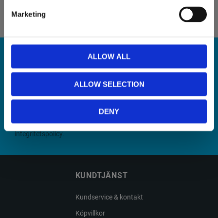
Marketing
ALLOW ALL
NYHETSBREV
ALLOW SELECTION
PRENUMERERA
DENY
Dina personuppgifter behandlas i enlighet med vår
integritetspolicy
.
KUNDTJÄNST
Kundservice & kontakt
Köpvillkor