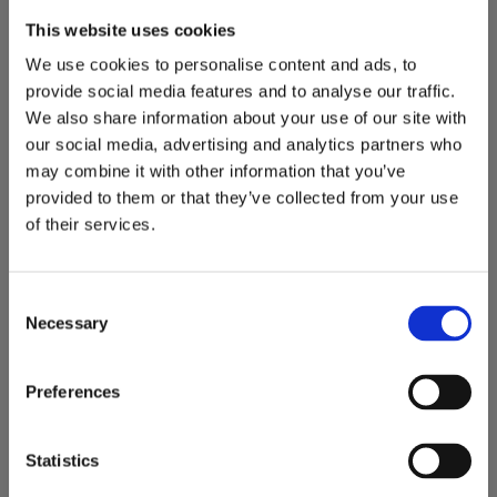
Gränssnittstyp (buss)
USB-C
This website uses cookies
Portar
Gigabit Ethernet x 1
We use cookies to personalise content and ads, to
provide social media features and to analyse our traffic.
Typ av kablage
Ethernet 10Base-T,Ethernet
We also share information about your use of our site with
100Base-TX,Ethernet 1000Base-T
our social media, advertising and analytics partners who
Datalänkprotokoll
10Mb LAN,100Mb LAN,GigE
may combine it with other information that you’ve
provided to them or that they’ve collected from your use
Dataöverföringshastighet
1 Gbps
of their services.
Fungerar med Chromebook
Ja
Designat för
100e Chromebook (2nd Gen)
Consent
MTK.2;100e Chromebook Gen
Necessary
Selection
3;100w Gen 3;500e Chromebook
Gen 3;500w Gen 3;IdeaPad 3 14;5
CB 14;5G 14Q8X05;IdeaPad Flex 5
Preferences
CB 13;ThinkCentre M90;ThinkEdge
SE30;ThinkPad L13 Gen 2;L13 Yoga
Statistics
Gen 2;P1 Gen 4;X1 Extreme Gen
4;Yoga Slim 7 Pro 14ACH5 OD