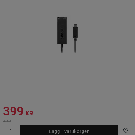
399
KR
Antal
Lägg t