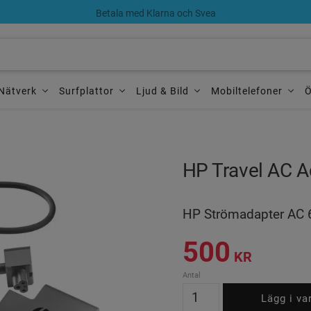
Betala med Klarna och Svea
Nätverk
Surfplattor
Ljud & Bild
Mobiltelefoner
Ö
HP Travel AC 
HP Strömadapter AC 65 
500
KR
Antal