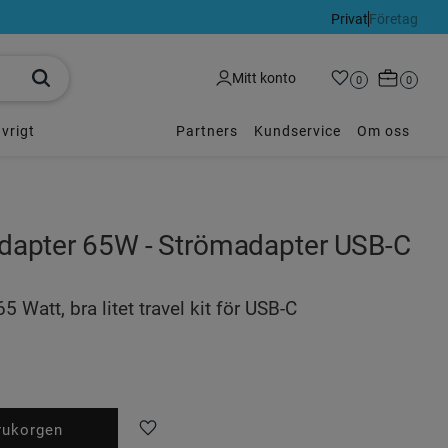
Privat
Företag
Kundvagn
Mitt konto
Favoriter
Antal favoriter:
0
Antal p
0
vrigt
Partners
Kundservice
Om oss
Adapter 65W - Strömadapter USB-C
Watt, bra litet travel kit för USB-C
Lägg till i favoriter