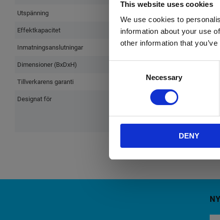
This website uses cookies
Utspänning
We use cookies to personalis
Effektkapacitet
information about your use of
other information that you’ve
Inmatningsanslutningar
Dimensioner (BxDxH)
Consent
Necessary
Selection
Tillverkarens garanti
Designat för
DENY
N