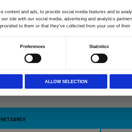
5 / 9 / 10 / 12 / 15 / 20 V
e content and ads, to provide social media features and to analy
65 Watt
 our site with our social media, advertising and analytics partn
 provided to them or that they’ve collected from your use of their
24-stifts USB-C
7.4 cm x 7.4 cm x 2.85 cm
Preferences
Statistics
1 års garanti
Chromebook 11 G9,11MK G9,14,14 G7;C
x360;ENVY 13,17;ENVY x360;Pavilion 
G8;ProBook x360;Spectre Folio 13;Spec
ALLOW SELECTION
YHETSBREV