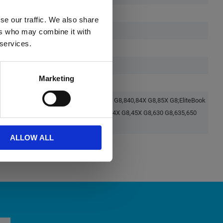
se our traffic. We also share
ers who may combine it with
 services.
Marketing
hromebook x360;Elite x2;EliteBook 83X G8,840,84X G8,85X G8;EliteBook
x360;Pro c640 G2,c645;ProBook 430 G8,44X G8,45X G8,630 G8,635,650
tre x360;ZBook Firefly 14 G8
ALLOW ALL