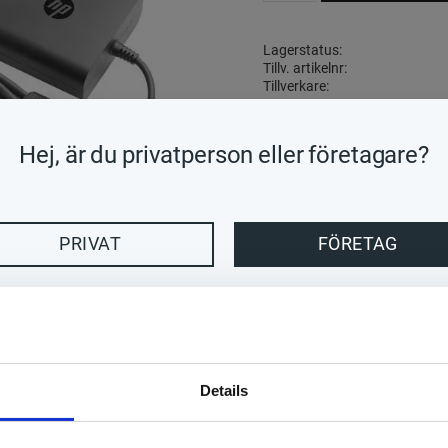
Lagerstatus
Tillv. artikelnr
Tillverkare
Handla enkelt med
Hej, är du privatperson eller företagare?
Visa alla produkter från HP
PRIVAT
FÖRETAG
HP - strömadapter - 65 Watt
Strömadapter - extern
220 g
Details
Engelska / Europa
AC