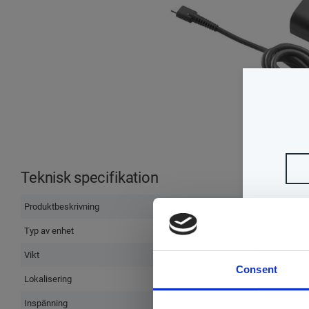
Teknisk specifikation
Produktbeskrivning
Typ av enhet
Vikt
Consent
Lokalisering
Inspänning