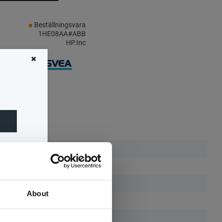
Beställningsvara
1HE08AA#ABB
HP.Inc
✖
och
.Inc
About