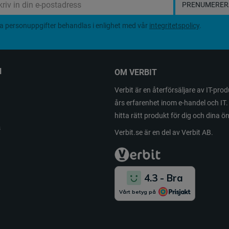
PRENUMERER
a personuppgifter behandlas i enlighet med vår
integritetspolicy
.
N
OM VERBIT
Verbit är en återförsäljare av IT-pr
års erfarenhet inom e-handel och IT. 
hitta rätt produkt för dig och dina 
s
Verbit.se är en del av Verbit AB.