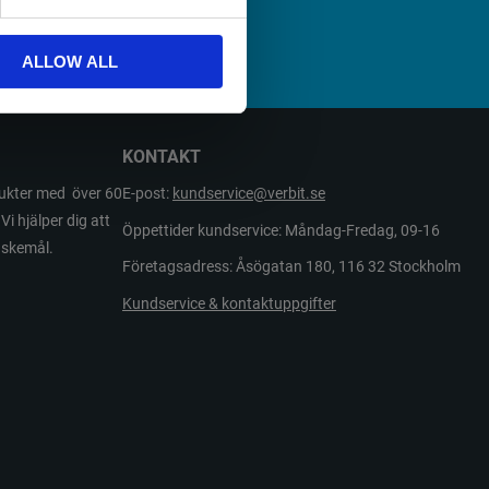
A
ALLOW ALL
KONTAKT
odukter med över 60
E-post:
kundservice@verbit.se
Vi hjälper dig att
Öppettider kundservice: Måndag-Fredag, 09-16
önskemål.
Företagsadress: Åsögatan 180, 116 32 Stockholm
Kundservice & kontaktuppgifter