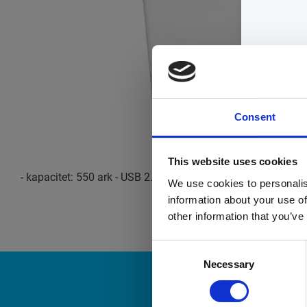
Consent
This website uses cookies
- kapacitet: 550 ark - USB 2.0, LAN, Wi-Fi(n), USB 2.0-värd
We use cookies to personalis
information about your use of
other information that you’ve
Consent
Necessary
Selection
N