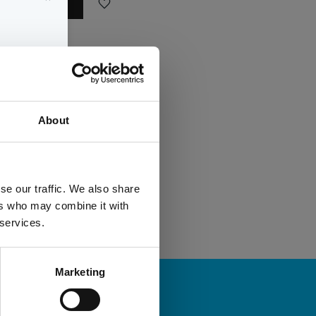
Lägg till i favoriter
0 st i lager
4PZ47A#B19
HP.Inc
och
About
.Inc
se our traffic. We also share
ers who may combine it with
 services.
Marketing