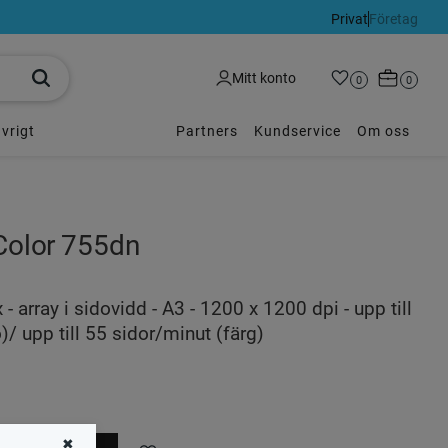
Privat
Företag
Kundvagn
Mitt konto
Favoriter
Antal favoriter:
0
Antal p
0
vrigt
Partners
Kundservice
Om oss
olor 755dn
x - array i sidovidd - A3 - 1200 x 1200 dpi - upp till
/ upp till 55 sidor/minut (färg)
✖