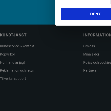
Din
DENY
KUNDTJÄNST
INFORMATIO
Kundservice & kontakt
Om oss
Köpvillkor
Mina sidor
Hur handlar jag?
Policy och cookie
Reklamation och retur
Partners
Tillverkarsupport