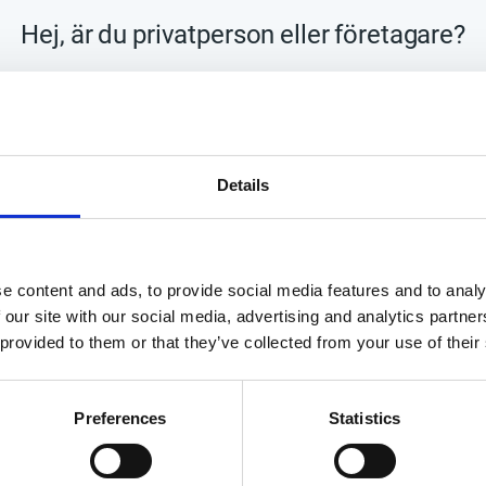
Hej, är du privatperson eller företagare?
Lagerstatus
Tillv. artikelnr
Tillverkare
PRIVAT
FÖRETAG
Handla enkelt med
Details
Visa alla produkter från HP
e content and ads, to provide social media features and to analy
 our site with our social media, advertising and analytics partn
 provided to them or that they’ve collected from your use of their
Preferences
Statistics
YHETSBREV