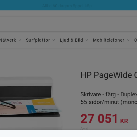
Alltid 60 dagars öppet köp
Nätverk
Surfplattor
Ljud & Bild
Mobiltelefoner
Ö
HP PageWide C
Skrivare - färg - Duple
55 sidor/minut (mono)
27 051
KR
Antal