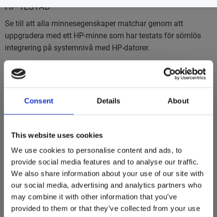
HP-TESTAD
Se till att alla minnesegenskaper matchar genom att
uppgradera med ett HP-minne som har testats för sömlös
integrering på systemnivå med HP-datorer.
STÖDS AV HP
Skydda din investering med samma prisbelönta service och
support i världsklass från HP som din PC.
Consent
Details
About
This website uses cookies
We use cookies to personalise content and ads, to
Teknisk specifikation
provide social media features and to analyse our traffic.
HP - DDR4 - 8 GB - SO DIMM 260-pin - ej
We also share information about your use of our site with
Produktbeskrivning
buffrad
our social media, advertising and analytics partners who
Typ av produkt
RAM-minne
may combine it with other information that you’ve
Kapacitet
8 GB
provided to them or that they’ve collected from your use
Minnestyp
DDR4 SDRAM - SO DIMM 260-pin