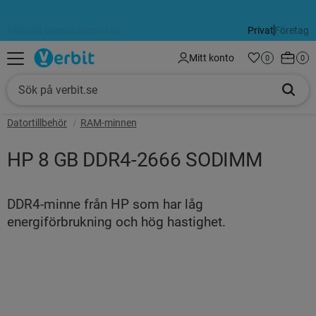
Alltid 60 dagars öppet köp
Privat
Företag
Meny
Kundva
Mitt konto
Favoriter
Antal favorit
0
Anta
0
Datortillbehör
RAM-minnen
HP 8 GB DDR4-2666 SODIMM
DDR4-minne från HP som har låg
energiförbrukning och hög hastighet.