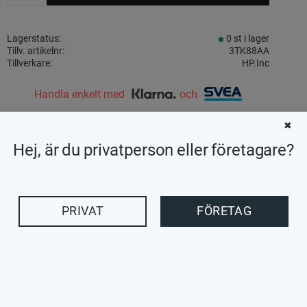
Lagerstatus
0 st i lager
Tillv. artikelnr
3TK88AA
Tillverkare
HP.Inc
Handla enkelt med
och
✖
Visa alla produkter från HP.Inc
Hej, är du privatperson eller företagare?
Egenskaper
PRIVAT
FÖRETAG
FLEXIBEL, SNABB SKALBARHET
Förbättra starttider med färre fördröjningar under
rutinanvändning, kör fler program samtidigt och växla
smidigt mellan dem med supersnabbt och energisnålt minne
som du kan skala enligt dina krav.