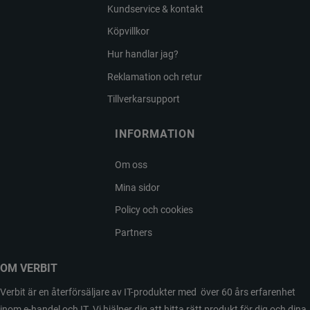
Kundservice & kontakt
Köpvillkor
Hur handlar jag?
Reklamation och retur
Tillverkarsupport
INFORMATION
Om oss
Mina sidor
Policy och cookies
Partners
OM VERBIT
Verbit är en återförsäljare av IT-produkter med över 60 års erfarenhet
inom e-handel och IT. Vi hjälper dig att hitta rätt produkt för dig och dina