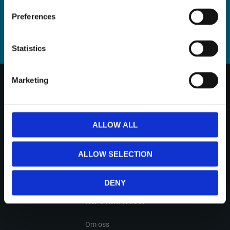
PRENUMERERA
Preferences
Dina personuppgifter behandlas i enlighet med vår
integritetspolicy
.
Statistics
Marketing
KUNDTJÄNST
Kundservice & kontakt
ALLOW ALL
Köpvillkor
Hur handlar jag?
ALLOW SELECTION
Reklamation och retur
Tillverkarsupport
DENY
INFORMATION
Om oss