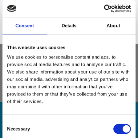
Lägg till i favoriter
Lagerstatus
Slutsåld
Consent
Details
About
Tillv. artikelnr
3YL84AE#BGX
Tillverkare
HP.Inc
This website uses cookies
Handla enkelt med
och
We use cookies to personalise content and ads, to
provide social media features and to analyse our traffic.
Visa alla produkter från HP.Inc
We also share information about your use of our site with
our social media, advertising and analytics partners who
- för Officejet 80XX; Officejet Pro 80XX
may combine it with other information that you’ve
provided to them or that they’ve collected from your use
of their services.
NYHETSBREV
Consent
Necessary
Selection