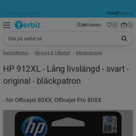
Fri frakt över 3000kr
Alltid 60 dagars öppet köp
Privat
Företag
Meny
Kundva
Mitt konto
Favoriter
Antal favorit
0
Anta
0
Datortillbehör
Skrivare & Tillbehör
Bläckpatroner
HP 912XL - Lång livslängd - svart -
original - bläckpatron
- för Officejet 80XX; Officejet Pro 80XX