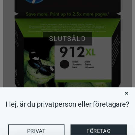
SLUTSÅLD
✖
Hej, är du privatperson eller företagare?
448
KR
PRIVAT
FÖRETAG
BEVAKA