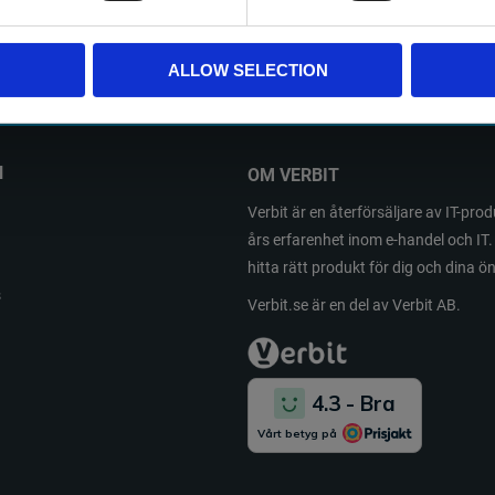
PRENUMERER
ALLOW SELECTION
a personuppgifter behandlas i enlighet med vår
integritetspolicy
.
N
OM VERBIT
Verbit är en återförsäljare av IT-pr
års erfarenhet inom e-handel och IT. 
hitta rätt produkt för dig och dina 
s
Verbit.se är en del av Verbit AB.