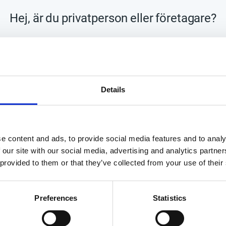
Hej, är du privatperson eller företagare?
Lagerstatus
Tillv. artikelnr
PRIVAT
FÖRETAG
Tillverkare
Handla enkelt med
Details
Visa alla produkter från HP
e content and ads, to provide social media features and to analy
 our site with our social media, advertising and analytics partn
 provided to them or that they’ve collected from your use of their
Preferences
Statistics
YHETSBREV