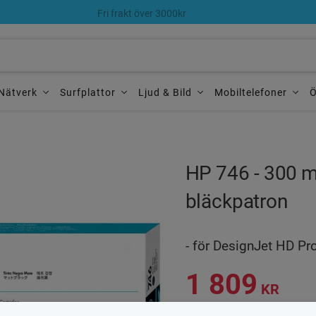
Fri frakt över 3000kr
Nätverk
Surfplattor
Ljud & Bild
Mobiltelefoner
Ö
HP 746 - 300 ml 
bläckpatron
- för DesignJet HD Pr
1 809
KR
Antal