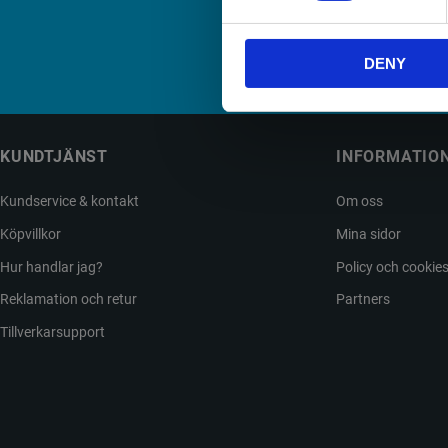
DENY
Din
KUNDTJÄNST
INFORMATIO
Kundservice & kontakt
Om oss
Köpvillkor
Mina sidor
Hur handlar jag?
Policy och cookie
Reklamation och retur
Partners
Tillverkarsupport