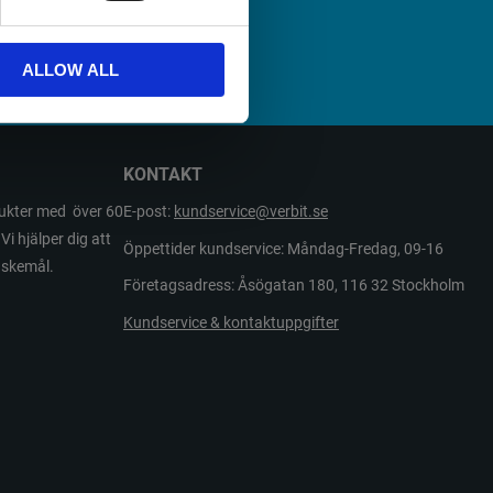
A
ALLOW ALL
KONTAKT
odukter med över 60
E-post:
kundservice@verbit.se
Vi hjälper dig att
Öppettider kundservice: Måndag-Fredag, 09-16
önskemål.
Företagsadress: Åsögatan 180, 116 32 Stockholm
Kundservice & kontaktuppgifter