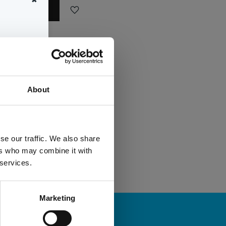
✖
Lägg till i favoriter
+100 st i lager
P2V83A
HP.Inc
och
About
.Inc
se our traffic. We also share
ers who may combine it with
 services.
Marketing