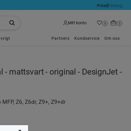
Privat
Företag
Kundvagn
Mitt konto
Favoriter
Antal favoriter:
0
Antal p
0
vrigt
Partners
Kundservice
Om oss
- mattsvart - original - DesignJet -
o MFP, Z6, Z6dr, Z9+, Z9+dr