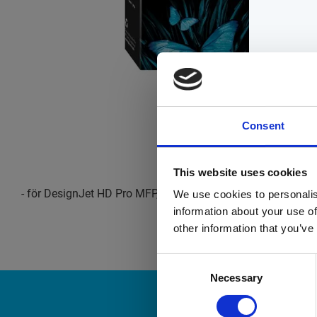
Consent
This website uses cookies
- för DesignJet HD Pro MFP, Z6, Z6dr, Z9+, Z9+dr
We use cookies to personalis
information about your use of
other information that you’ve
Consent
Necessary
Selection
N