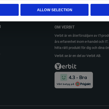
a personuppgifter behandlas i enlighet med vår
integritetspolicy
.
ALLOW SELECTION
N
OM VERBIT
Verbit är en återförsäljare av IT-pr
års erfarenhet inom e-handel och IT. 
hitta rätt produkt för dig och dina 
s
Verbit.se är en del av Verbit AB.