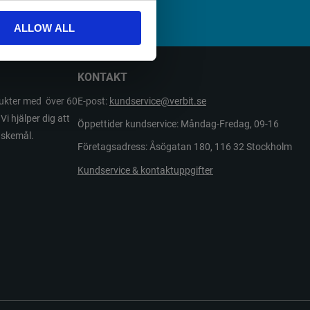
ALLOW ALL
KONTAKT
odukter med över 60
E-post:
kundservice@verbit.se
Vi hjälper dig att
Öppettider kundservice: Måndag-Fredag, 09-16
önskemål.
Företagsadress: Åsögatan 180, 116 32 Stockholm
Kundservice & kontaktuppgifter