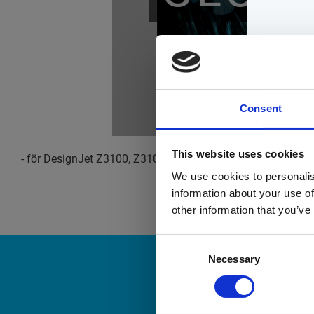
Consent
This website uses cookies
- för DesignJet Z3100, Z3100 GP, Z3100ps GP, Z3200, Z32
We use cookies to personalis
information about your use of
other information that you’ve
Consent
Necessary
Selection
N