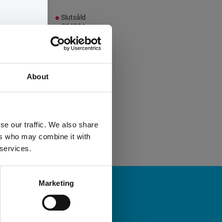
Slutsåld
C9408A
HP.Inc
och
About
.Inc
se our traffic. We also share
ers who may combine it with
 services.
Marketing
A