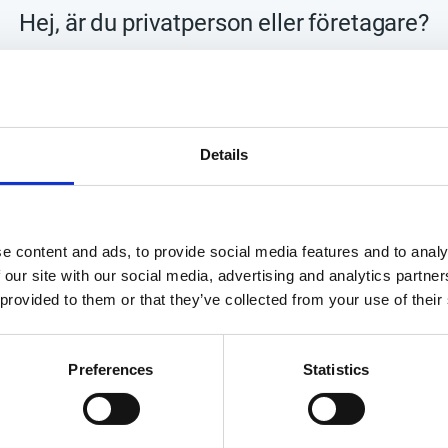
Hej, är du privatperson eller företagare?
Lagerstatus
Tillv. artikelnr
Tillverkare
PRIVAT
FÖRETAG
Handla enkelt med
Details
Visa alla produkter från HP
00ps
e content and ads, to provide social media features and to analy
 our site with our social media, advertising and analytics partn
 provided to them or that they’ve collected from your use of their
Preferences
Statistics
YHETSBREV
PRENUMERER