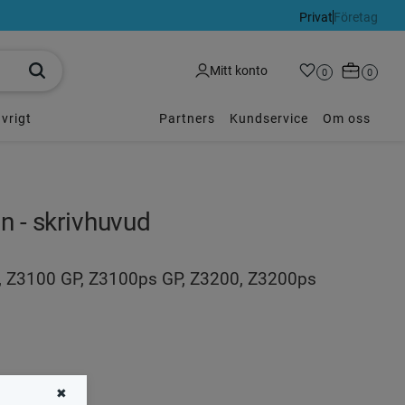
Privat
Företag
Kundvagn
Mitt konto
Favoriter
Antal favoriter:
0
Antal p
0
vrigt
Partners
Kundservice
Om oss
ön - skrivhuvud
0, Z3100 GP, Z3100ps GP, Z3200, Z3200ps
i favoriter
✖