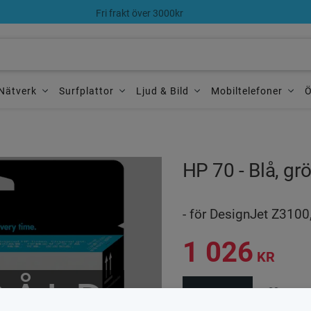
Fri frakt över 3000kr
Nätverk
Surfplattor
Ljud & Bild
Mobiltelefoner
Ö
HP 70 - Blå, gr
- för DesignJet Z310
1 026
KR
SÅLD
BEVAKA
Lägg till 