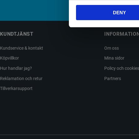
Din
DENY
KUNDTJÄNST
INFORMATIO
Kundservice & kontakt
Om oss
Köpvillkor
Mina sidor
Hur handlar jag?
Policy och cookie
Reklamation och retur
Partners
Tillverkarsupport