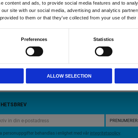
e content and ads, to provide social media features and to analy
650 g
 our site with our social media, advertising and analytics partn
16"
 provided to them or that they’ve collected from your use of their
15"- 16"/ 38.1 cm - 40.6 cm
Vadderat fack för bärbar dator
Preferences
Statistics
Bärhandtag högst upp,avtagbar/juster
Begränsad livstidsgaranti
ALLOW SELECTION
YHETSBREV
PRENUMERER
a personuppgifter behandlas i enlighet med vår
integritetspolicy
.