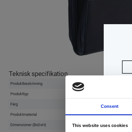
Teknisk specifikation
Produktbeskrivning
Produkttyp
Färg
Consent
Produktmaterial
Dimensioner (BxDxH)
This website uses cookies