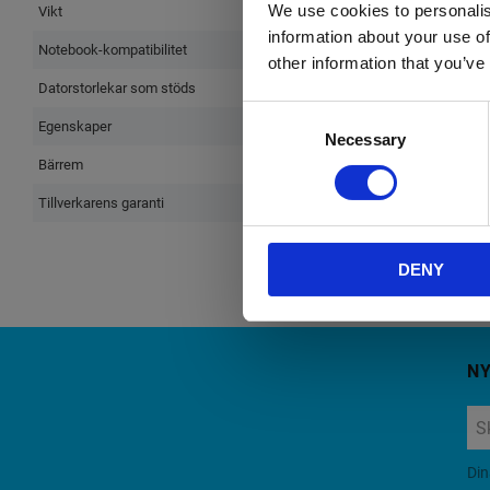
We use cookies to personalis
Vikt
information about your use of
Notebook-kompatibilitet
other information that you’ve
Datorstorlekar som stöds
Consent
Egenskaper
Necessary
Selection
Bärrem
Tillverkarens garanti
DENY
N
Din