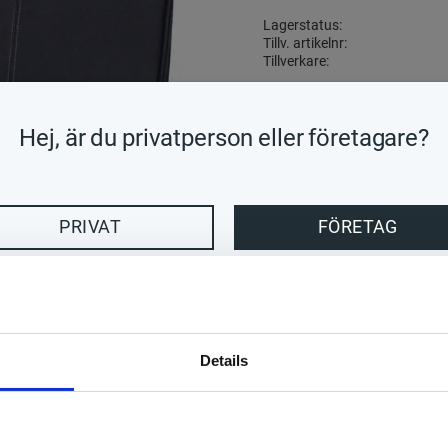
Lagerstatus
Tillv. artikelnr
Tillverkare
Handla enkelt med
Hej, är du privatperson eller företagare?
Visa alla produkter från T
PRIVAT
FÖRETAG
Targus Classic Clamshell notebook-vä
Notebook-väska
Svart
Details
Polyester
39 cm x 9 cm x 36 cm